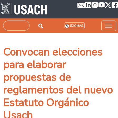
Pasar al contenido principal
Buscar
IDIOMAS
Convocan elecciones
para elaborar
propuestas de
reglamentos del nuevo
Estatuto Orgánico
Usach