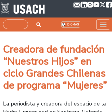
Pasar al contenido principal
Buscar
IDIOMAS
Creadora de fundación
“Nuestros Hijos” en
ciclo Grandes Chilenas
de programa “Mujeres”
La periodista y creadora del espacio de la
Radio Universidad de Santiago, Gabriela