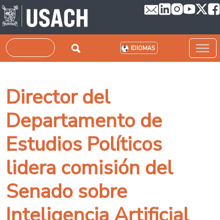
Pasar al contenido principal
Buscar
IDIOMAS
Director del
Departamento de
Estudios Políticos
lidera comisión del
Senado sobre
Inteligencia Artificial