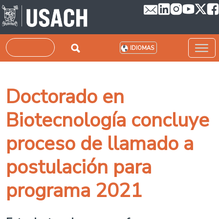
Pasar al contenido principal
Buscar
IDIOMAS
Doctorado en
Biotecnología concluye
proceso de llamado a
postulación para
programa 2021