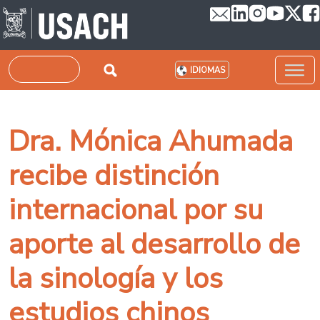
Pasar al contenido principal
Buscar
IDIOMAS
Dra. Mónica Ahumada
recibe distinción
internacional por su
aporte al desarrollo de
la sinología y los
estudios chinos