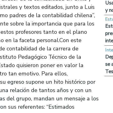
Usa
strales y textos editados, junto a Luis
y n
mo padres de la contabilidad chilena”,
Est
nte sobre la importancia que para los
Est
estos profesores tanto en el plano
pre
o en la faceta personal.Con este
int
e contabilidad de la carrera de
Int
stituto Pedagógico Técnico de la
Dep
se 
stado quisieron poner en valor la
Tes
tro tan emotivo. Para ellos,
su egreso supone un hito histórico por
una relación de tantos años y con un
as del grupo, mandan un mensaje a los
on sus referentes: “Estimados