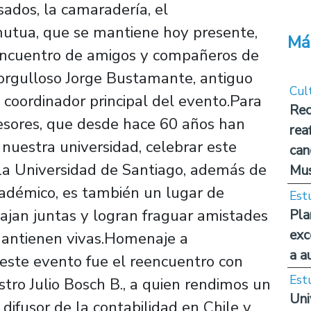
ados, la camaradería, el
utua, que se mantiene hoy presente,
Má
eencuentro de amigos y compañeros de
 orgulloso Jorge Bustamante, antiguo
Cul
 coordinador principal del evento.Para
Rec
esores, que desde hace 60 años han
rea
 nuestra universidad, celebrar este
can
La Universidad de Santiago, además de
Mus
académico, es también un lugar de
Est
ajan juntas y logran fraguar amistades
Pla
exc
mantienen vivas.Homenaje a
a a
 este evento fue el reencuentro con
Est
tro Julio Bosch B., a quien rendimos un
Uni
ifusor de la contabilidad en Chile y