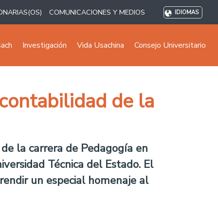
ONARIAS(OS)
COMUNICACIONES Y MEDIOS
IDIOMAS
sach
Investigación
Vida Usachina
Consejo Universitario
contabilidad de la
 de la carrera de Pedagogía en
iversidad Técnica del Estado. El
rendir un especial homenaje al