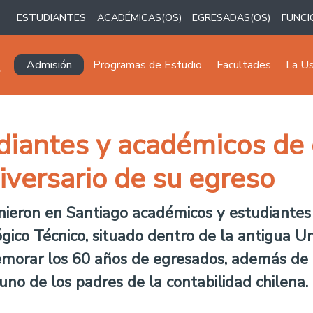
ESTUDIANTES
ACADÉMICAS(OS)
EGRESADAS(OS)
FUNCI
Navegación principal
Admisión
Programas de Estudio
Facultades
La U
diantes y académicos de 
iversario de su egreso
nieron en Santiago académicos y estudiantes
gico Técnico, situado dentro de la antigua Un
emorar los 60 años de egresados, además de 
uno de los padres de la contabilidad chilena.