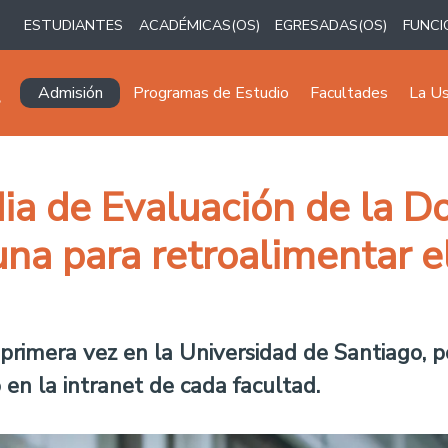
ESTUDIANTES
ACADÉMICAS(OS)
EGRESADAS(OS)
FUNCI
Navegación principal
Admisión
Programas de Estudio
Facultades
La U
ia de Evaluación de la Do
na para retroalimentar e
 primera vez en la Universidad de Santiago, p
 en la intranet de cada facultad.