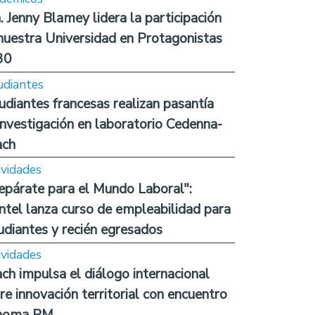
. Jenny Blamey lidera la participación
nuestra Universidad en Protagonistas
30
udiantes
udiantes francesas realizan pasantía
investigación en laboratorio Cedenna-
ach
ividades
epárate para el Mundo Laboral":
ntel lanza curso de empleabilidad para
udiantes y recién egresados
ividades
ch impulsa el diálogo internacional
re innovación territorial con encuentro
noma RM