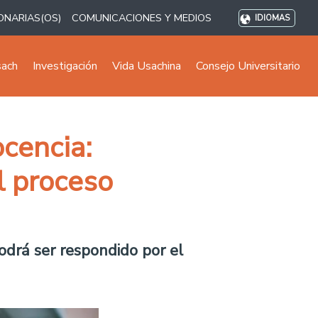
ONARIAS(OS)
COMUNICACIONES Y MEDIOS
IDIOMAS
sach
Investigación
Vida Usachina
Consejo Universitario
cencia:
l proceso
odrá ser respondido por el