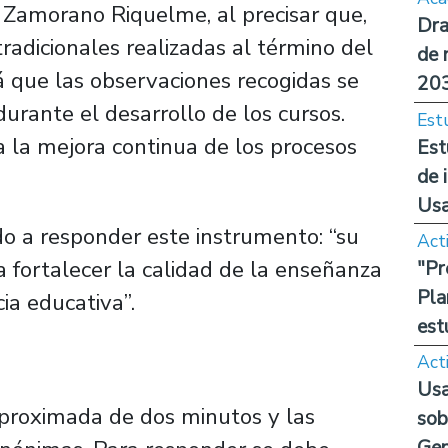
 Zamorano Riquelme, al precisar que,
Dra
tradicionales realizadas al término del
de 
á que las observaciones recogidas se
20
urante el desarrollo de los cursos.
Est
 la mejora continua de los procesos
Est
de 
Us
do a responder este instrumento: “su
Act
 fortalecer la calidad de la enseñanza
"Pr
Pla
cia educativa”.
est
Act
Usa
aproximada de dos minutos y las
sob
Ge