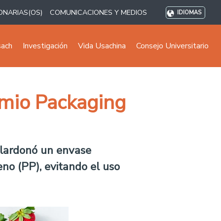
ONARIAS(OS)
COMUNICACIONES Y MEDIOS
IDIOMAS
sach
Investigación
Vida Usachina
Consejo Universitario
emio Packaging
alardonó un envase
eno (PP), evitando el uso