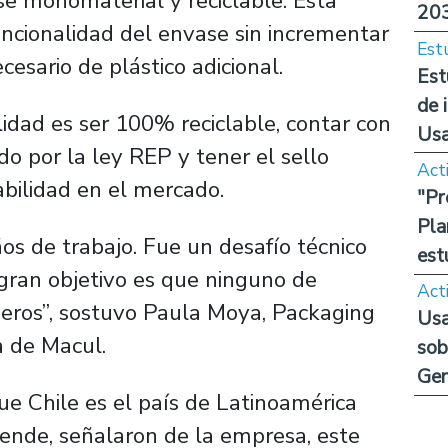
se monomaterial y reciclable. Esta
20
uncionalidad del envase sin incrementar
Est
cesario de plástico adicional.
Est
de 
idad es ser 100% reciclable, contar con
Us
o por la ley REP y tener el sello
Act
labilidad en el mercado.
"Pr
Pla
os de trabajo. Fue un desafío técnico
est
ran objetivo es que ninguno de
Act
eros”, sostuvo Paula Moya, Packaging
Usa
a de Macul.
sob
Ge
que Chile es el país de Latinoamérica
ende, señalaron de la empresa, este