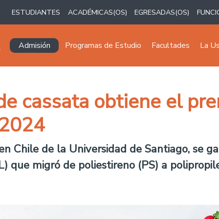
ESTUDIANTES
ACADÉMICAS(OS)
EGRESADAS(OS)
FUNCI
Navegación principal
Admisión
Programas de Estudio
Facultades
La U
de cassata obtiene el pr
 2024
n Chile de la Universidad de Santiago, se g
 que migró de poliestireno (PS) a polipropil