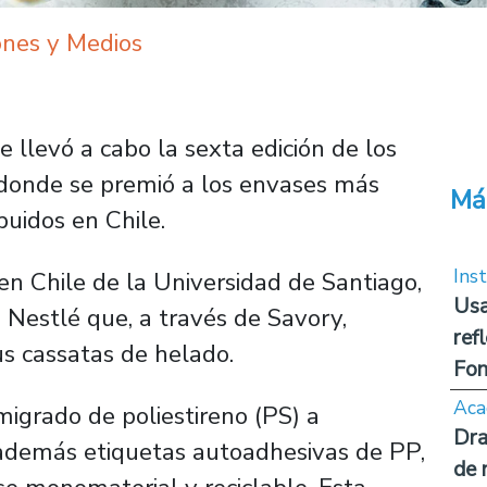
ones y Medios
e llevó a cabo la sexta edición de los
donde se premió a los envases más
Má
buidos en Chile.
Inst
n Chile de la Universidad de Santiago,
Usa
 Nestlé que, a través de Savory,
ref
s cassatas de helado.
Fon
Aca
migrado de poliestireno (PS) a
Dra
 además etiquetas autoadhesivas de PP,
de 