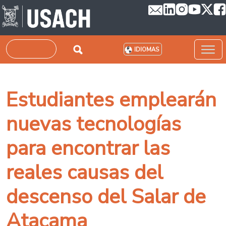
Pasar al contenido principal
Buscar
IDIOMAS
Estudiantes emplearán
nuevas tecnologías
para encontrar las
reales causas del
descenso del Salar de
Atacama