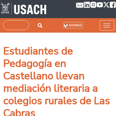
Pasar al contenido principal
Buscar
IDIOMAS
Estudiantes de
Pedagogía en
Castellano llevan
mediación literaria a
colegios rurales de Las
Cabras