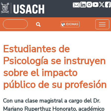
Pasar al contenido principal
Buscar
IDIOMAS
Estudiantes de
Psicología se instruyen
sobre el impacto
público de su profesión
Con una clase magistral a cargo del Dr.
Mariano Ruperthuz Honorato, académico