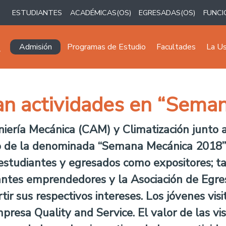
ESTUDIANTES
ACADÉMICAS(OS)
EGRESADAS(OS)
FUNCI
Navegación principal
Admisión
Programas de Estudio
Facultades
La U
zan actividades en “Sem
niería Mecánica (CAM) y Climatización junto
 de la denominada “Semana Mecánica 2018”, o
 estudiantes y egresados como expositores; t
antes emprendedores y la Asociación de Egre
tir sus respectivos intereses. Los jóvenes visi
presa Quality and Service. El valor de las vi