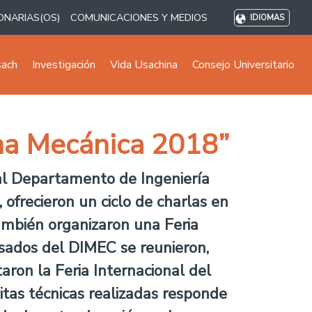
ONARIAS(OS)
COMUNICACIONES Y MEDIOS
IDIOMAS
sach
Investigación
Vida Usachina
Consejo Universitario
ana Mecánica 2018”
 al Departamento de Ingeniería
frecieron un ciclo de charlas en
ambién organizaron una Feria
sados del DIMEC se reunieron,
taron la Feria Internacional del
sitas técnicas realizadas responde