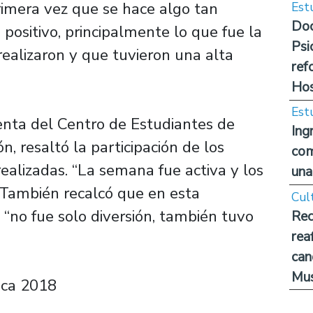
rimera vez que se hace algo tan
Est
Doc
e positivo, principalmente lo que fue la
Psi
realizaron y que tuvieron una alta
ref
Hos
Est
denta del Centro de Estudiantes de
Ing
n, resaltó la participación de los
com
realizadas. “La semana fue activa y los
una
. También recalcó que en esta
Cul
no fue solo diversión, también tuvo
Rec
rea
can
Mus
ica 2018