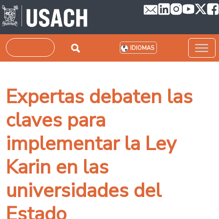
Pasar al contenido principal
Buscar
IDIOMAS
Expertas debaten las
claves para
implementar la Ley
Karin en las
universidades del
Estado