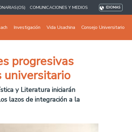
ONARIAS(OS)
COMUNICACIONES Y MEDIOS
IDIOMAS
sach
Investigación
Vida Usachina
Consejo Universitario
es progresivas
 universitario
tica y Literatura iniciarán
s lazos de integración a la