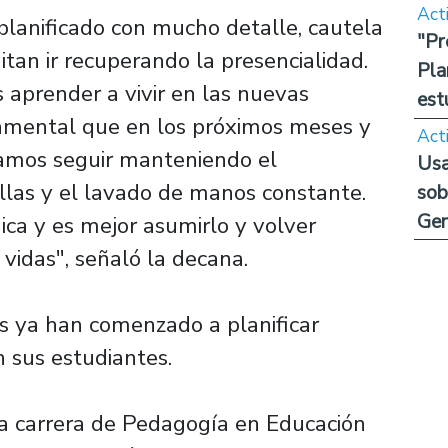
Act
lanificado con mucho detalle, cautela
"Pr
tan ir recuperando la presencialidad.
Pla
 aprender a vivir en las nuevas
est
damental que en los próximos meses y
Act
bamos seguir manteniendo el
Usa
rillas y el lavado de manos constante.
sob
Ge
ca y es mejor asumirlo y volver
idas", señaló la decana.
as ya han comenzado a planificar
 sus estudiantes.
la carrera de Pedagogía en Educación