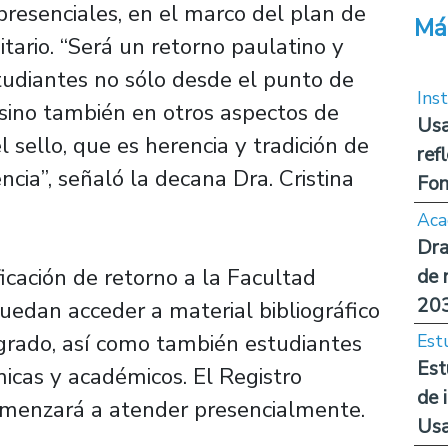
presenciales, en el marco del plan de
Má
tario. “Será un retorno paulatino y
tudiantes no sólo desde el punto de
Inst
 sino también en otros aspectos de
Usa
l sello, que es herencia y tradición de
ref
encia”, señaló la decana Dra. Cristina
Fon
Aca
Dra
icación de retorno a la Facultad
de 
20
puedan acceder a material bibliográfico
sgrado, así como también estudiantes
Est
Est
icas y académicos. El Registro
de 
omenzará a atender presencialmente.
Us