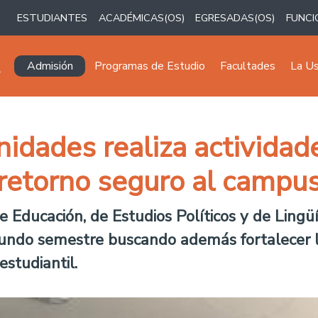
ESTUDIANTES
ACADÉMICAS(OS)
EGRESADAS(OS)
FUNCI
Navegación principal
Admisión
Programas de Estudio
Facultades
La U
idades realiza actividad
retorno seguro al campus
Educación, de Estudios Políticos y de Lingüís
gundo semestre buscando además fortalecer lo
estudiantil.