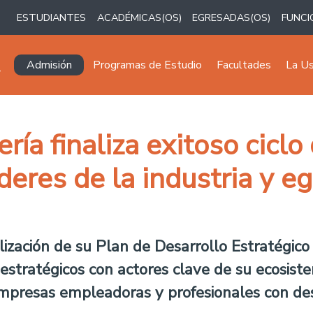
ESTUDIANTES
ACADÉMICAS(OS)
EGRESADAS(OS)
FUNCI
Navegación principal
Admisión
Programas de Estudio
Facultades
La U
ría finaliza exitoso cicl
íderes de la industria y e
lización de su Plan de Desarrollo Estratégic
 estratégicos con actores clave de su ecosist
empresas empleadoras y profesionales con des