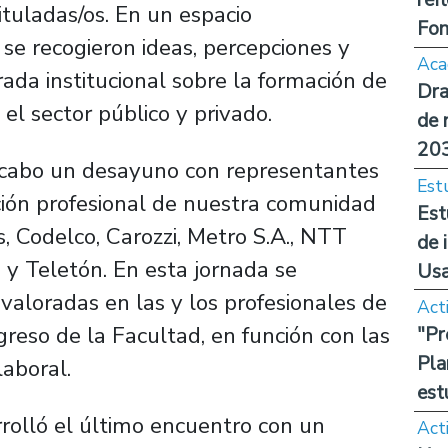
ituladas/os. En un espacio
Fon
 se recogieron ideas, percepciones y
Aca
ada institucional sobre la formación de
Dra
 el sector público y privado.
de 
20
 a cabo un desayuno con representantes
Est
ción profesional de nuestra comunidad
Est
s, Codelco, Carozzi, Metro S.A., NTT
de 
M y Teletón. En esta jornada se
Us
valoradas en las y los profesionales de
Act
egreso de la Facultad, en función con las
"Pr
Pla
laboral.
est
rrolló el último encuentro con un
Act