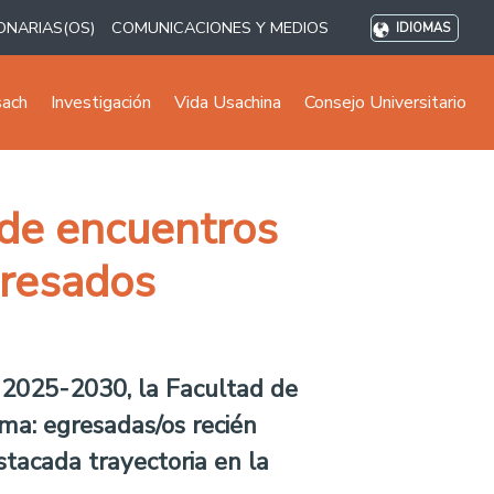
ONARIAS(OS)
COMUNICACIONES Y MEDIOS
IDIOMAS
sach
Investigación
Vida Usachina
Consejo Universitario
o de encuentros
gresados
o 2025-2030, la Facultad de
ema: egresadas/os recién
tacada trayectoria en la