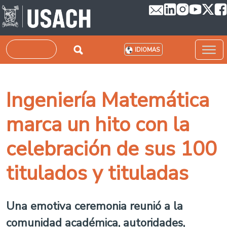
Pasar al contenido principal
Buscar
IDIOMAS
Ingeniería Matemática
marca un hito con la
celebración de sus 100
titulados y tituladas
Una emotiva ceremonia reunió a la
comunidad académica, autoridades,