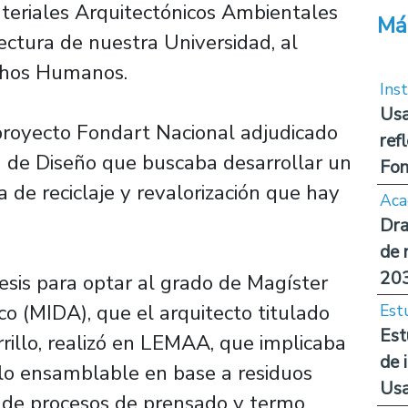
teriales Arquitectónicos Ambientales
Má
ctura de nuestra Universidad, al
chos Humanos.
Inst
Usa
 proyecto Fondart Nacional adjudicado
ref
ea de Diseño que buscaba desarrollar un
Fon
a de reciclaje y revalorización que hay
Aca
Dra
de 
20
 tesis para optar al grado de Magíster
o (MIDA), que el arquitecto titulado
Est
Est
rrillo, realizó en LEMAA, que implicaba
de 
llo ensamblable en base a residuos
Us
r de procesos de prensado y termo