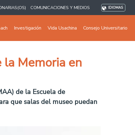
ONARIAS(OS)
COMUNICACIONES Y MEDIOS
IDIOMAS
sach
Investigación
Vida Usachina
Consejo Universitario
e la Memoria en
MAA) de la Escuela de
 para que salas del museo puedan