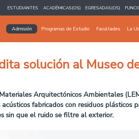
ESTUDIANTES
ACADÉMICAS(OS)
EGRESADAS(OS)
FUNCI
Navegación principal
Admisión
Programas de Estudio
Facultades
La U
ita solución al Museo d
 Materiales Arquitectónicos Ambientales (LE
 acústicos fabricados con residuos plásticos
 sin que el ruido se filtre al exterior.