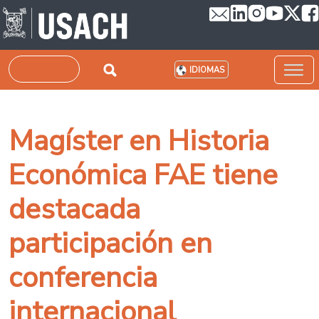
Pasar al contenido principal
Buscar
IDIOMAS
Magíster en Historia
Económica FAE tiene
destacada
participación en
conferencia
internacional