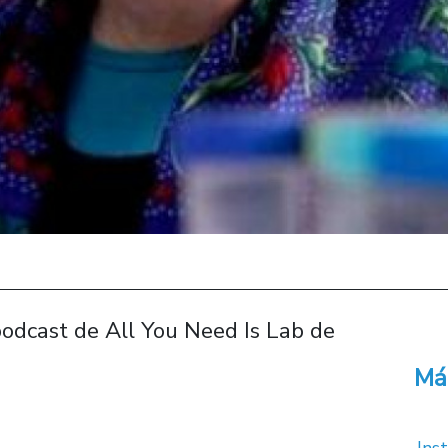
podcast de All You Need Is Lab de
Má