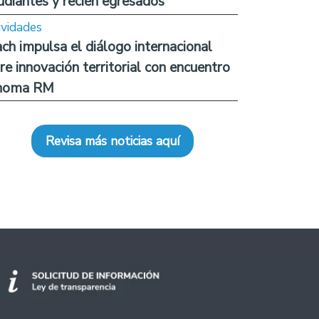
udiantes y recién egresados
ividades
ch impulsa el diálogo internacional
re innovación territorial con encuentro
noma RM
Revisa más noticias aquí