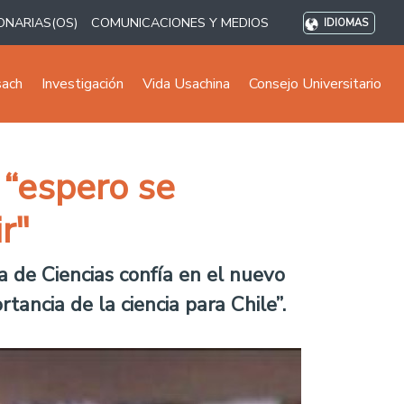
ONARIAS(OS)
COMUNICACIONES Y MEDIOS
IDIOMAS
sach
Investigación
Vida Usachina
Consejo Universitario
: “espero se
r"
 de Ciencias confía en el nuevo
ancia de la ciencia para Chile”.