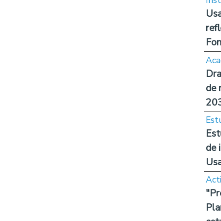
Inst
Usa
ref
Fon
Aca
Dra
de 
20
Est
Est
de 
Us
Act
"Pr
Pla