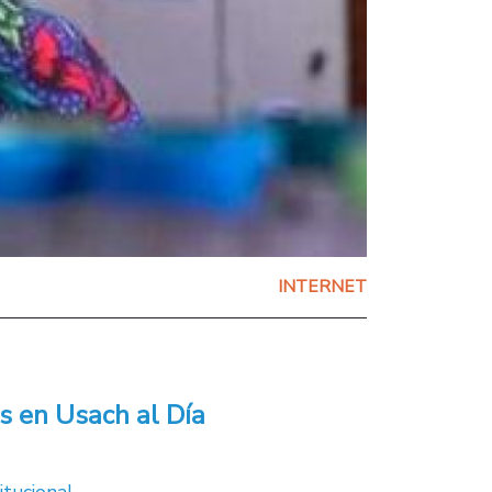
INTERNET
s en Usach al Día