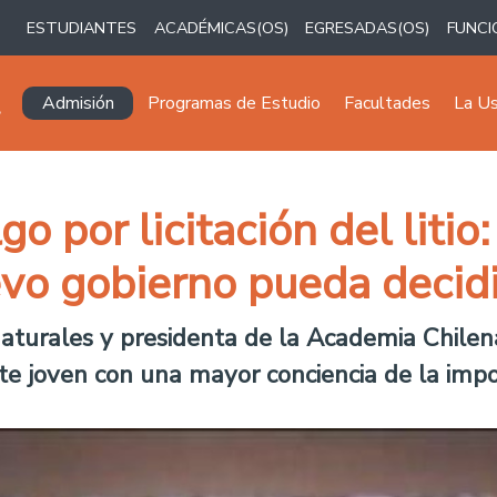
ESTUDIANTES
ACADÉMICAS(OS)
EGRESADAS(OS)
FUNCI
Navegación principal
Admisión
Programas de Estudio
Facultades
La U
go por licitación del litio
vo gobierno pueda decidi
aturales y presidenta de la Academia Chilena
e joven con una mayor conciencia de la import