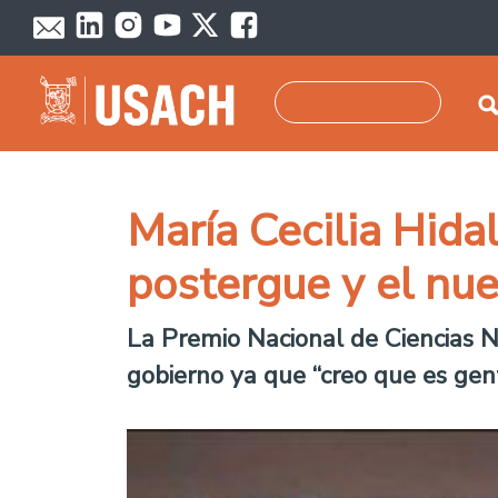
Pasar al contenido principal
Buscar
María Cecilia Hidal
postergue y el nue
La Premio Nacional de Ciencias N
gobierno ya que “creo que es gent