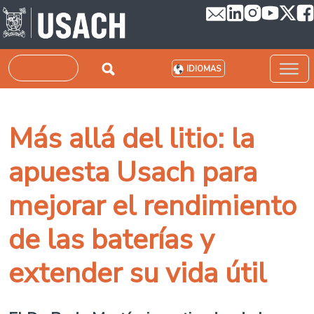
Pasar al contenido principal
Buscar
IDIOMAS
Más allá del litio: la
apuesta Usach para
mejorar el rendimiento
de las baterías y
extender su vida útil