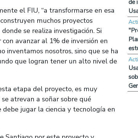
de 
mente el FIU,
“a transformarse en esa
Us
e construyen muchos proyectos
Act
donde se realiza investigación. Si
"Pr
Pla
 con avanzar al 1% de inversión en
est
o inventamos nosotros, sino que se ha
Act
ndo que logran tener un alto nivel de
Usa
sob
Ge
esta etapa del proyecto, es muy
 se atrevan a soñar sobre qué
ue debe jugar la ciencia y tecnología en
 de Santiago por este proyecto y