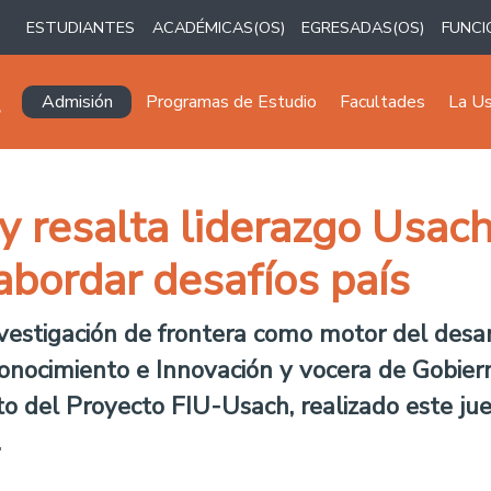
ESTUDIANTES
ACADÉMICAS(OS)
EGRESADAS(OS)
FUNCI
Navegación principal
Admisión
Programas de Estudio
Facultades
La U
y resalta liderazgo Usach
abordar desafíos país
estigación de frontera como motor del desarro
Conocimiento e Innovación y vocera de Gobiern
o del Proyecto FIU-Usach
, realizado este j
.