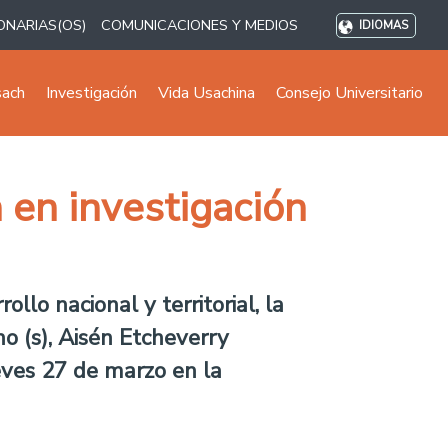
ONARIAS(OS)
COMUNICACIONES Y MEDIOS
IDIOMAS
sach
Investigación
Vida Usachina
Consejo Universitario
 en investigación
llo nacional y territorial, la
o (s),
Aisén Etcheverry
ueves 27 de marzo en la