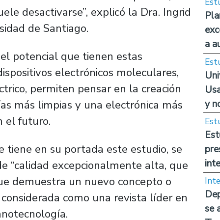
Est
le desactivarse”, explicó la Dra. Ingrid
Pla
sidad de Santiago.
exc
a a
 el potencial que tienen estas
Est
dispositivos electrónicos moleculares,
Uni
ctrico, permiten pensar en la creación
Usa
y n
ías más limpias y una electrónica más
 el futuro.
Est
Est
e tiene en su portada este estudio, se
pre
int
 de “calidad excepcionalmente alta, que
l que demuestra un nuevo concepto o
Int
Dep
considerada como una revista líder en
se 
anotecnología.