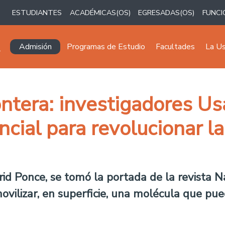
ESTUDIANTES
ACADÉMICAS(OS)
EGRESADAS(OS)
FUNCI
Navegación principal
Admisión
Programas de Estudio
Facultades
La U
ontera: investigadores U
cial para revolucionar la
ngrid Ponce, se tomó la portada de la revista 
ovilizar, en superficie, una molécula que pued