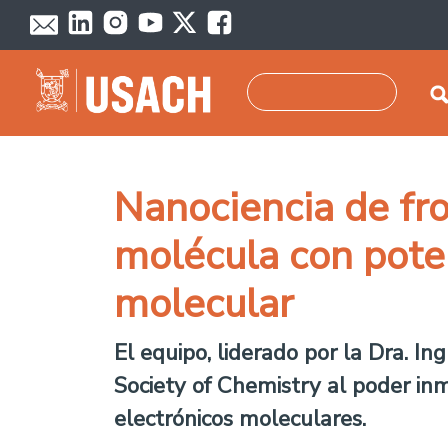
Pasar al contenido principal
Buscar
Nanociencia de fr
molécula con poten
molecular
El equipo, liderado por la Dra. I
Society of Chemistry al poder inm
electrónicos moleculares.