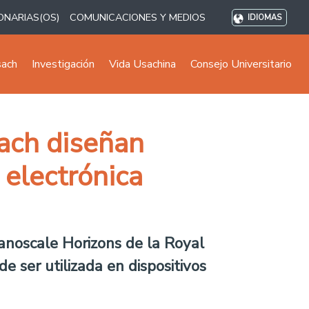
ONARIAS(OS)
COMUNICACIONES Y MEDIOS
IDIOMAS
sach
Investigación
Vida Usachina
Consejo Universitario
sach diseñan
 electrónica
Nanoscale Horizons de la Royal
e ser utilizada en dispositivos