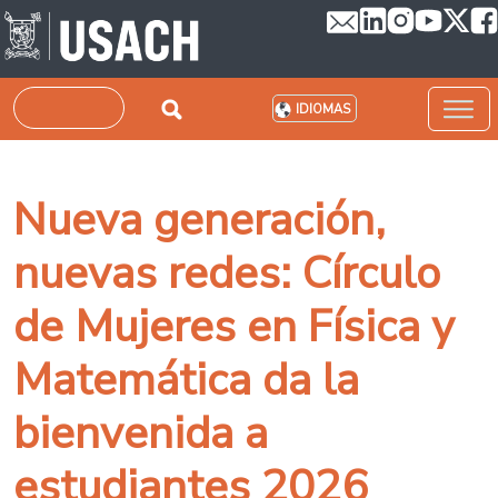
Pasar al contenido principal
Buscar
IDIOMAS
Nueva generación,
nuevas redes: Círculo
de Mujeres en Física y
Matemática da la
bienvenida a
estudiantes 2026