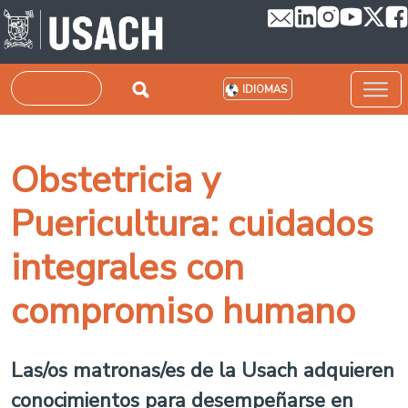
Pasar al contenido principal
Buscar
IDIOMAS
Obstetricia y
Puericultura: cuidados
integrales con
compromiso humano
Las/os matronas/es de la Usach adquieren
conocimientos para desempeñarse en