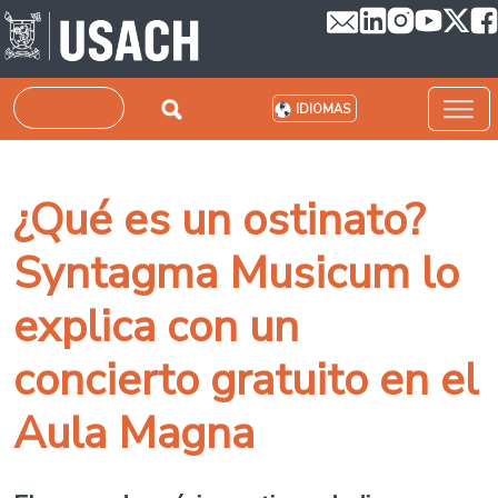
Pasar al contenido principal
Buscar
IDIOMAS
¿Qué es un ostinato?
Syntagma Musicum lo
explica con un
concierto gratuito en el
Aula Magna