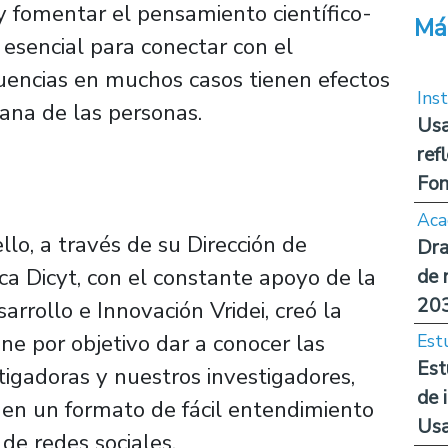
 y fomentar el pensamiento científico-
Má
s esencial para conectar con el
cuencias en muchos casos tienen efectos
Inst
diana de las personas.
Usa
ref
Fon
Aca
llo, a través de su Dirección de
Dra
ica Dicyt, con el constante apoyo de la
de 
20
arrollo e Innovación Vridei, creó la
ne por objetivo dar a conocer las
Est
Est
tigadoras y nuestros investigadores,
de 
s, en un formato de fácil entendimiento
Us
de redes sociales.