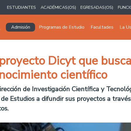
ESTUDIANTES
ACADÉMICAS(OS)
EGRESADAS(OS)
FUNCI
Navegación principal
Admisión
Programas de Estudio
Facultades
La U
oyecto Dicyt que busca v
nocimiento científico
irección de Investigación Científica y Tecnoló
de Estudios a difundir sus proyectos a travé
cos.