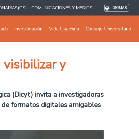
ONARIAS(OS)
COMUNICACIONES Y MEDIOS
IDIOMAS
sach
Investigación
Vida Usachina
Consejo Universitario
isibilizar y
gica (Dicyt) invita a investigadoras
s de formatos digitales amigables