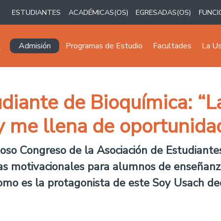
ESTUDIANTES
ACADÉMICAS(OS)
EGRESADAS(OS)
FUNCI
Navegación principal
Admisión
Programas de Estudio
Facultades
La U
udiante de Bioquímica: “
 y me llena de oportunida
toso Congreso de la Asociación de Estudiantes
as motivacionales para alumnos de enseñanza
a Romo es la protagonista de este Soy Usach d