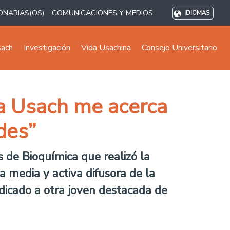
ONARIAS(OS)
COMUNICACIONES Y MEDIOS
IDIOMAS
sach
Investigación
Vida Usachina
Consejo Universitario
La Usach me acerca
des”
 de Bioquímica que realizó la
 media y activa difusora de la
edicado a otra joven destacada de