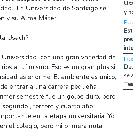
Usa
lidad. La Universidad de Santiago se
y n
ón y su Alma Máter.
Est
Est
 la Usach?
pre
int
 Universidad con una gran variedad de
Int
orios aquí mismo. Eso es un gran plus si
Dep
se 
ersidad es enorme. El ambiente es único,
Tes
e de entrar a una carrera pequeña
rimer semestre fue un golpe duro, pero
 segundo , tercero y cuarto año
portante en la etapa universitaria. Yo
en el colegio, pero mi primera nota