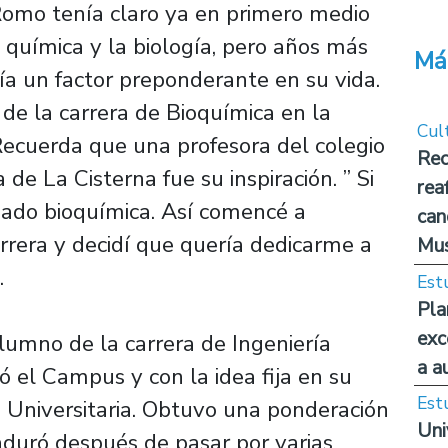
 Romo tenía claro ya en primero medio
a química y la biología, pero años más
Má
ía un factor preponderante en su vida.
de la carrera de Bioquímica en la
Cul
Recuerda que una profesora del colegio
Rec
de La Cisterna fue su inspiración. ” Si
rea
diado bioquímica. Así comencé a
can
arrera y decidí que quería dedicarme a
Mus
.
Est
Pla
exc
umno de la carrera de Ingeniería
a a
 el Campus y con la idea fija en su
Est
 Universitaria. Obtuvo una ponderación
Uni
duró después de pasar por varias