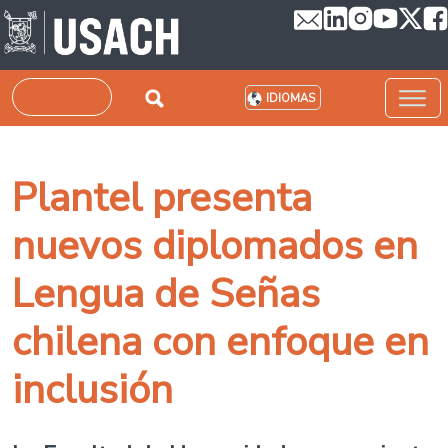
Pasar al contenido principal
Buscar
IDIOMAS
Plantel presenta
nuevos diplomados en
Lengua de Señas
chilena con enfoque en
inclusión