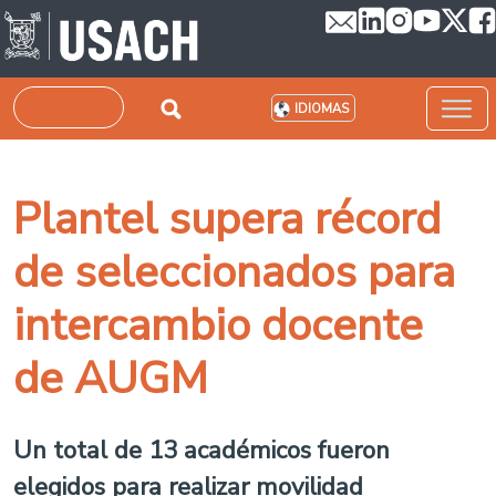
Pasar al contenido principal
Buscar
IDIOMAS
Plantel supera récord
de seleccionados para
intercambio docente
de AUGM
Un total de 13 académicos fueron
elegidos para realizar movilidad