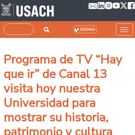
Pasar al contenido principal
Buscar
IDIOMAS
Programa de TV “Hay
que ir” de Canal 13
visita hoy nuestra
Universidad para
mostrar su historia,
patrimonio y cultura