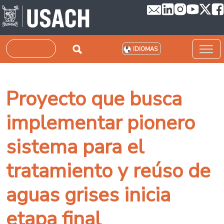
Pasar al contenido principal
Buscar
IDIOMAS
Proyecto que busca
implementar pionero
sistema para el
tratamiento y reúso de
aguas grises inicia
etapa final