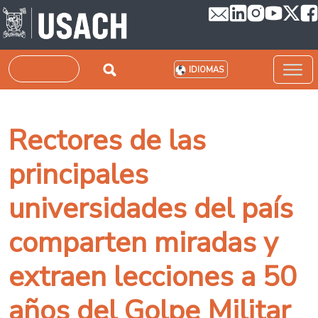
Pasar al contenido principal
Buscar
IDIOMAS
Rectores de las
principales
universidades del país
comparten miradas y
extraen lecciones a 50
años del Golpe Militar