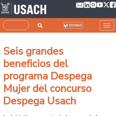
Pasar al contenido principal
Buscar
IDIOMAS
Seis grandes
beneficios del
programa Despega
Mujer del concurso
Despega Usach