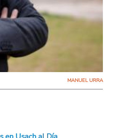
MANUEL URRA
s en Usach al Día