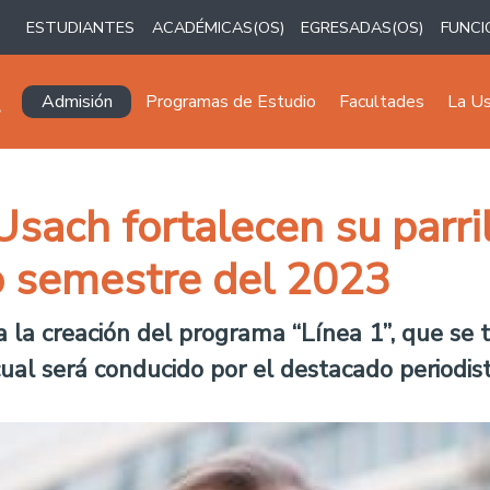
ESTUDIANTES
ACADÉMICAS(OS)
EGRESADAS(OS)
FUNCI
Navegación principal
Admisión
Programas de Estudio
Facultades
La U
sach fortalecen su parri
o semestre del 2023
la creación del programa “Línea 1”, que se t
ual será conducido por el destacado periodista