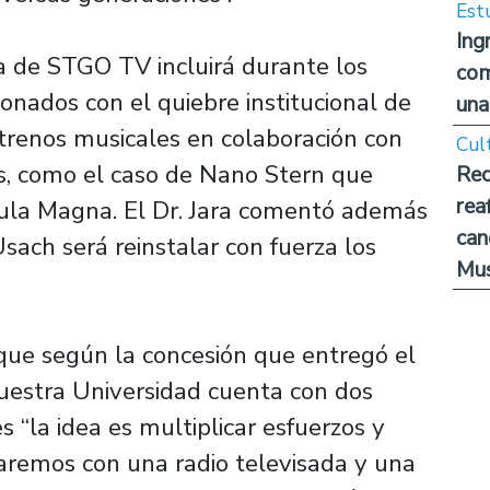
Est
Ing
a de STGO TV incluirá durante los
com
nados con el quiebre institucional de
una
trenos musicales en colaboración con
Cul
s, como el caso de Nano Stern que
Rec
rea
Aula Magna. El Dr. Jara comentó además
can
sach será reinstalar con fuerza los
Mus
que según la concesión que entregó el
nuestra Universidad cuenta con dos
s “la idea es multiplicar esfuerzos y
ntaremos con una radio televisada y una