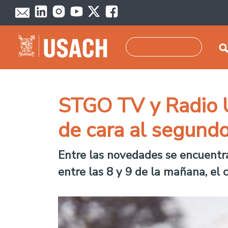
Pasar al contenido principal
Buscar
STGO TV y Radio U
de cara al segund
Entre las novedades se encuentra 
entre las 8 y 9 de la mañana, el c