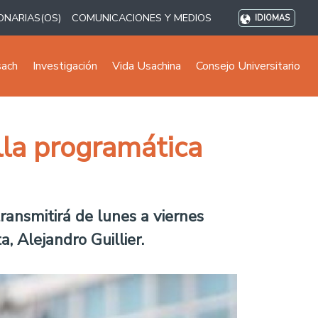
ONARIAS(OS)
COMUNICACIONES Y MEDIOS
IDIOMAS
sach
Investigación
Vida Usachina
Consejo Universitario
lla programática
ransmitirá de lunes a viernes
, Alejandro Guillier.