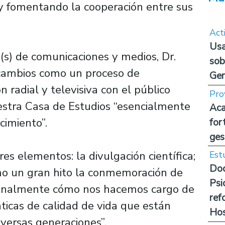
y fomentando la cooperación entre sus
Act
Usa
 (s) de comunicaciones y medios, Dr.
sob
s cambios como un proceso de
Ge
 radial y televisiva con el público
Pro
uestra Casa de Estudios “esencialmente
Aca
cimiento”.
for
ges
res elementos: la divulgación científica;
Est
Doc
omo un gran hito la conmemoración de
Psi
 “finalmente cómo nos hacemos cargo de
ref
ticas de calidad de vida que están
Hos
versas generaciones”.