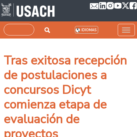
Pasar al contenido principal
Buscar
IDIOMAS
Tras exitosa recepción
de postulaciones a
concursos Dicyt
comienza etapa de
evaluación de
proyectos