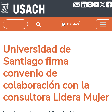
Pasar al contenido principal
Buscar
IDIOMAS
Universidad de
Santiago firma
convenio de
colaboración con la
consultora Lidera Mujer