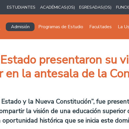
ESTUDIANTES
ACADÉMICAS(OS)
EGRESADAS(OS)
FUNCI
Navegación principal
Admisión
Programas de Estudio
Facultades
La U
Estado presentaron su vi
 en la antesala de la Co
Estado y la Nueva Constitución”, fue presen
compartir la visión de una educación superior
la oportunidad histórica que se inicia este do