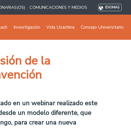
ONARIAS(OS)
COMUNICACIONES Y MEDIOS
IDIOMAS
sach
Investigación
Vida Usachina
Consejo Universitario
sión de la
nvención
tado en un webinar realizado este
 desde un modelo diferente, que
mingo, para crear una nueva