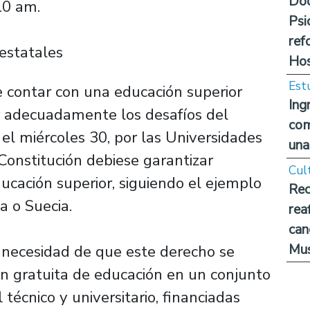
Doc
10 am.
Psi
ref
 estatales
Hos
Est
e contar con una educación superior
Ing
r adecuadamente los desafíos del
com
el miércoles 30, por las Universidades
una
Constitución debiese garantizar
Cul
ucación superior, siguiendo el ejemplo
Rec
 o Suecia.
rea
can
Mus
a necesidad de que este derecho se
ión gratuita de educación en un conjunto
 técnico y universitario, financiadas