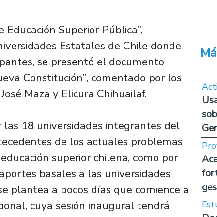
e Educación Superior Pública”,
niversidades Estatales de Chile donde
Má
ipantes, se presentó el documento
ueva Constitución”, comentado por los
Act
José Maza y Elicura Chihuailaf.
Usa
sob
r las 18 universidades integrantes del
Ge
ntecedentes de los actuales problemas
Pro
a educación superior chilena, como por
Aca
 aportes basales a las universidades
for
ges
 se plantea a pocos días que comience a
ional, cuya sesión inaugural tendrá
Est