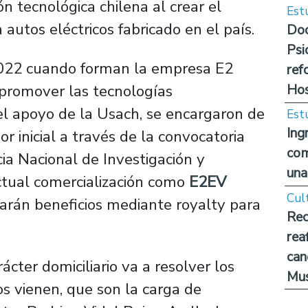
n tecnológica chilena al crear el
Est
 autos eléctricos fabricado en el país.
Doc
Psi
2022 cuando forman la empresa E2
ref
Hos
 promover las tecnologías
el apoyo de la Usach, se encargaron de
Est
Ing
r inicial a través de la convocatoria
com
ia Nacional de Investigación y
una
ctual comercialización como
E2EV
Cul
arán beneficios mediante royalty para
Rec
rea
can
ácter domiciliario va a resolver los
Mus
s vienen, que son la carga de