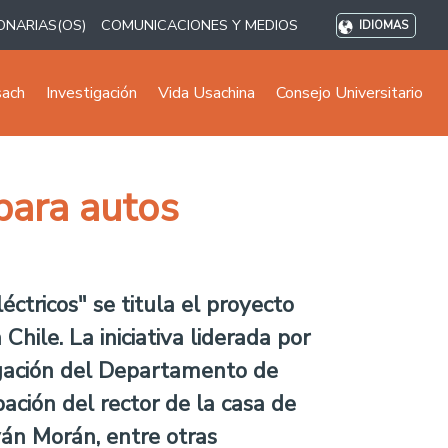
ONARIAS(OS)
COMUNICACIONES Y MEDIOS
IDIOMAS
sach
Investigación
Vida Usachina
Consejo Universitario
 para autos
ctricos" se titula el proyecto
hile. La iniciativa liderada por
tigación del Departamento de
pación del rector de la casa de
ván Morán, entre otras