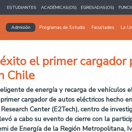
ESTUDIANTES
ACADÉMICAS(OS)
EGRESADAS(OS)
FUNCI
Navegación principal
Admisión
Programas de Estudio
Facultades
La U
 éxito el primer cargador
n Chile
ligente de energía y recarga de vehículos elé
primer cargador de autos eléctricos hecho en C
s Research Center (E2Tech), centro de inves
llevó a cabo su evento de cierre con la partici
eremi de Energía de la Región Metropolitana, I