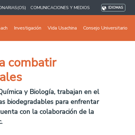
ONARIAS(OS)
COMUNICACIONES Y MEDIOS
IDIOMAS
sach
Investigación
Vida Usachina
Consejo Universitario
a combatir
ales
 Química y Biología, trabajan en el
as biodegradables para enfrentar
cuenta con la colaboración de la
.