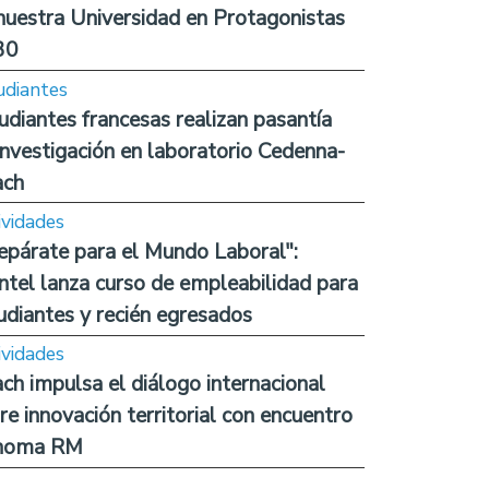
nuestra Universidad en Protagonistas
30
udiantes
udiantes francesas realizan pasantía
investigación en laboratorio Cedenna-
ach
ividades
epárate para el Mundo Laboral":
ntel lanza curso de empleabilidad para
udiantes y recién egresados
ividades
ch impulsa el diálogo internacional
re innovación territorial con encuentro
noma RM