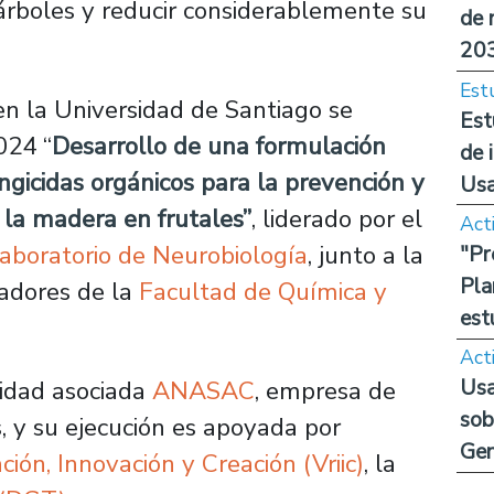
s árboles y reducir considerablemente su
de 
20
Est
en la Universidad de Santiago se
Est
024 “
Desarrollo de una formulación
de 
ngicidas orgánicos para la prevención y
Us
la madera en frutales”
, liderado por el
Act
aboratorio de Neurobiología
, junto a la
"Pr
Pla
gadores de la
Facultad de Química y
est
Act
Usa
ntidad asociada
ANASAC
, empresa de
sob
s, y su ejecución es apoyada por
Ge
ción, Innovación y Creación (Vriic)
, la