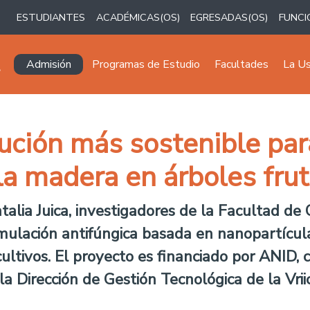
ESTUDIANTES
ACADÉMICAS(OS)
EGRESADAS(OS)
FUNCI
Navegación principal
Admisión
Programas de Estudio
Facultades
La U
ución más sostenible par
a madera en árboles frut
atalia Juica, investigadores de la Facultad de
mulación antifúngica basada en nanopartícul
cultivos. El proyecto es financiado por ANID, 
Dirección de Gestión Tecnológica de la Vriic