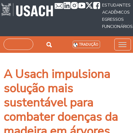
Passar para o conteúdo principal
ESTUDANTES
ACADÊMICOS
EGRESSOS
FUNCIONÁRIOS
Pesquisar
TRADUÇÃO
A Usach impulsiona
solução mais
sustentável para
combater doenças da
madeira em árvores