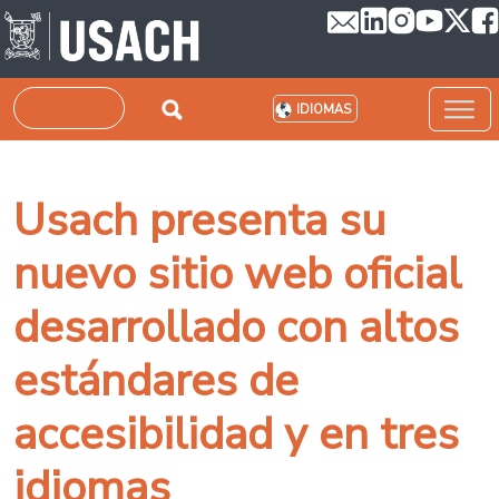
Pasar al contenido principal
Buscar
IDIOMAS
Usach presenta su
nuevo sitio web oficial
desarrollado con altos
estándares de
accesibilidad y en tres
idiomas