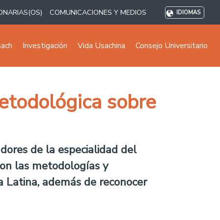
ONARIAS(OS)
COMUNICACIONES Y MEDIOS
IDIOMAS
sach
Investigación
Vida Usachina
Consejo Universitario
metodológica sobre
adores de la especialidad del
son las metodologías y
ca Latina, además de reconocer