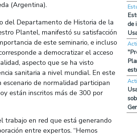
da (Argentina).
Est
Est
co del Departamento de Historia de la
de 
ro Plantel, manifestó su satisfacción
Us
mportancia de este seminario, e incluso
Act
corresponde a democratizar el acceso
"Pr
Pla
alidad, aspecto que se ha visto
est
ncia sanitaria a nivel mundial. En este
Act
 escenario de normalidad participan
Usa
hoy están inscritos más de 300 por
sob
Ge
 el trabajo en red que está generando
boración entre expertos. “Hemos