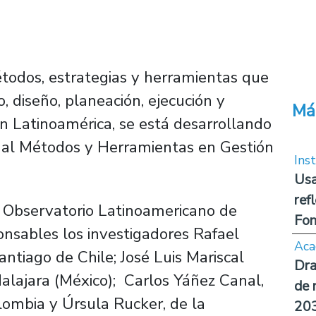
étodos, estrategias y herramientas que
o, diseño, planeación, ejecución y
Má
en Latinoamérica, se está desarrollando
nal Métodos y Herramientas en Gestión
Inst
Usa
ref
l Observatorio Latinoamericano de
Fon
onsables los investigadores Rafael
Aca
antiago de Chile; José Luis Mariscal
Dra
alajara (México); Carlos Yáñez Canal,
de 
lombia y Úrsula Rucker, de la
20