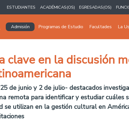
ESTUDIANTES
ACADÉMICAS(OS)
EGRESADAS(OS)
FUNCI
Navegación principal
Admisión
Programas de Estudio
Facultades
La U
a clave en la discusión 
atinoamericana
25 de junio y 2 de julio- destacados investig
ma remota para identificar y estudiar cuáles 
 se utilizan en la gestión cultural en Améri
itaciones