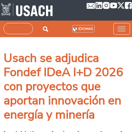
Pasar al contenido principal
Buscar
IDIOMAS
Usach se adjudica
Fondef IDeA I+D 2026
con proyectos que
aportan innovación en
energía y minería