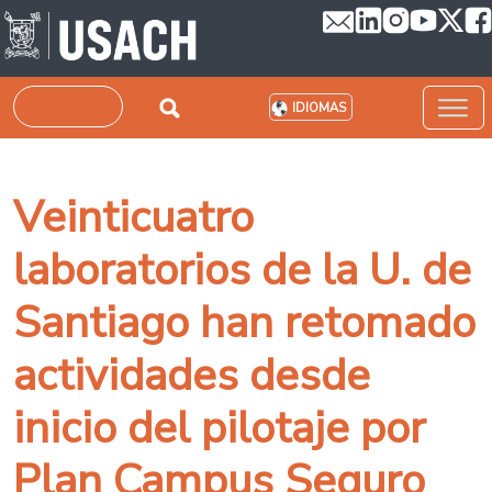
Pasar al contenido principal
Buscar
IDIOMAS
Veinticuatro
laboratorios de la U. de
Santiago han retomado
actividades desde
inicio del pilotaje por
Plan Campus Seguro