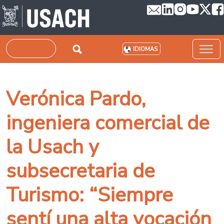
Pasar al contenido principal
Buscar
IDIOMAS
Verónica Pardo,
ingeniera comercial de
la Usach y
subsecretaria de
Turismo: “Siempre
sentí una alta vocación