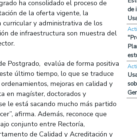
Est
grado ha consolidado el proceso de
de 
ación de la oferta vigente, la
Us
 curricular y administrativa de los
Act
ón de infraestructura son muestra del
"Pr
ector.
Pla
est
r de Postgrado, evalúa de forma positiva
Act
 este último tiempo, lo que se traduce
Usa
, ordenamientos, mejoras en calidad y
sob
Ge
ta en magíster, doctorados y
 se le está sacando mucho más partido
cer”, afirma. Además, reconoce que
ajo conjunto entre Rectoría,
artamento de Calidad y Acreditación y