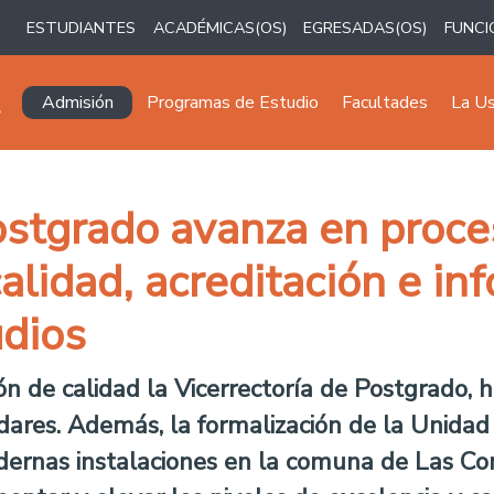
ESTUDIANTES
ACADÉMICAS(OS)
EGRESADAS(OS)
FUNCI
Navegación principal
Admisión
Programas de Estudio
Facultades
La U
Postgrado avanza en proce
lidad, acreditación e in
dios
ón de calidad la Vicerrectoría de Postgrado, 
ares. Además, la formalización de la Unidad
dernas instalaciones en la comuna de Las Co