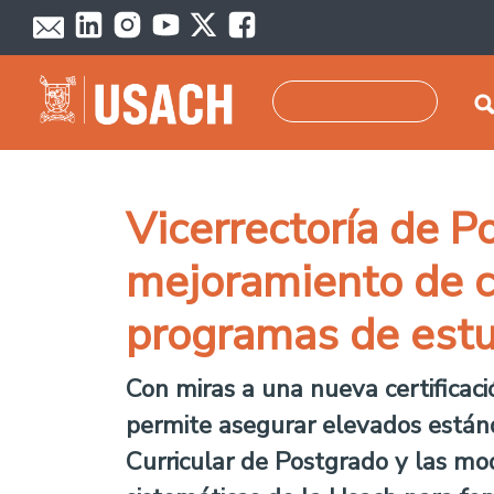
Pasar al contenido principal
Buscar
Vicerrectoría de 
mejoramiento de ca
programas de estu
Con miras a una nueva certificaci
permite asegurar elevados estánd
Curricular de Postgrado y las mo