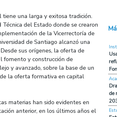
tiene una larga y exitosa tradición.
d Técnica del Estado donde se crearon
Má
mplementación de la Vicerrectoría de
niversidad de Santiago alcanzó una
Inst
 Desde sus orígenes, la oferta de
Usa
l fomento y construcción de
ref
ejo y avanzado, sobre la base de un
Fon
e la oferta formativa en capital
Aca
Dra
de 
20
tas materias han sido evidentes en
ación anterior, en los últimos años el
Est