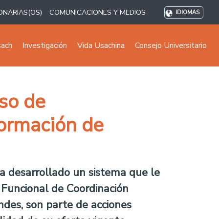
ONARIAS(OS)
COMUNICACIONES Y MEDIOS
IDIOMAS
sach
Investigación
Vida Usachina
Consejo Universitario
so de
formación de
ha desarrollado un sistema que le
 Funcional de Coordinación
ndes, son parte de acciones