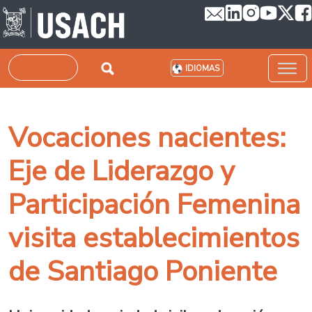
Pasar al contenido principal
Buscar
IDIOMAS
Vocaciones nacientes:
Eje de Liderazgo y
Participación Femenina
visita establecimientos
de Santiago Poniente