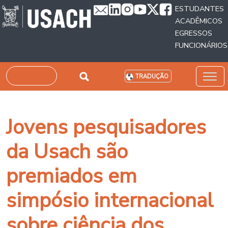
Passar para o conteúdo principal
ESTUDANTES
ACADÊMICOS
EGRESSOS
FUNCIONÁRIOS
Pesquisar
TRADUÇÃO
Jovens pesquisadores
da Usach são
premiados em
simpósio internacional
sobre ciência dos