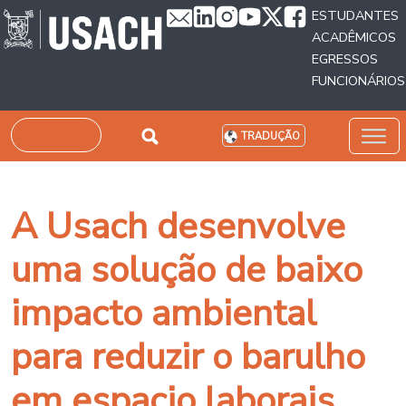
Passar para o conteúdo principal
ESTUDANTES
ACADÊMICOS
EGRESSOS
FUNCIONÁRIOS
Pesquisar
TRADUÇÃO
A Usach desenvolve
uma solução de baixo
impacto ambiental
para reduzir o barulho
em espacio laborais