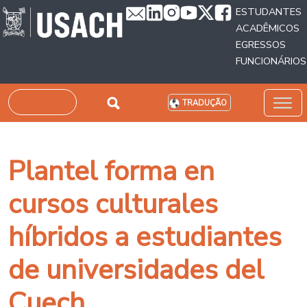
Passar para o conteúdo principal
ESTUDANTES
ACADÊMICOS
EGRESSOS
FUNCIONÁRIOS
Pesquisar
TRADUÇÃO
Plantel forma en
cursos culturales
híbridos a estudiantes
de universidades del
Cuech